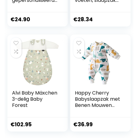
gepersonaliseerde
voeten, slaapzak
slaapzak, 0-3
baby met mouwen
maanden
voor zuigelingen
kinderen pyjama
€
24.90
€
28.34
huiskleding pyjama
slaapkleding voor
baby’s en kinderen
6, Blauw lange
mouw B, 2-3 Jaren
Alvi Baby Mäxchen
Happy Cherry
3-delig Baby
Babyslaapzak met
Forest
Benen Mouwen
Kinderslaapzak
met Lange
Jumpsuit
€
102.95
€
36.99
katoenen Pyjama
Jongens Meisjes