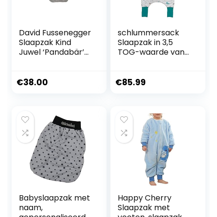
David Fussenegger
schlummersack
Slaapzak Kind
Slaapzak in 3,5
Juwel ‘Pandabär’
TOG-waarde van
ruw wit 70 cm –
100% biologisch
tot ca. 1 jaar
katoen met
afneembare
€
38.00
€
85.99
mouwen en
verlengde
manchetten om
om te klappen –
verkrijgbaar in
verschillende
maten en designs
voor jongens en
Babyslaapzak met
Happy Cherry
naam,
Slaapzak met