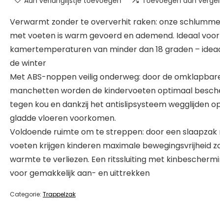
Aan verlanglijstje toevoegen
Toevoegen aan vergeli
Verwarmt zonder te oververhit raken: onze schlumm
met voeten is warm gevoerd en ademend. Ideaal voor
kamertemperaturen van minder dan 18 graden – ideaa
de winter
Met ABS-noppen veilig onderweg: door de omklapbar
manchetten worden de kindervoeten optimaal besc
tegen kou en dankzij het antislipsysteem wegglijden o
gladde vloeren voorkomen.
Voldoende ruimte om te streppen: door een slaapzak
voeten krijgen kinderen maximale bewegingsvrijheid z
warmte te verliezen. Een ritssluiting met kinbescherm
voor gemakkelijk aan- en uittrekken
Categorie:
Trappelzak