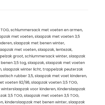
,5 TOG, schlummersack met voeten en armen,
apzak met voeten, slaapzak met voeten 3,5
nderen, slaapzak met benen winter,
laapzak met voeten, slaapzak, lentezak,
ppelzak groot, schlummersack winter, slaapzak
 benen 3,5 tog, slaapzak, slaapzak met voeten
, slaapzak winter licht, trappelzak peuterzak
stisch rubber 3,5, slaapzak met voet kinderen,
et voeten 92/98, slaapzak voeten 3,5 TOG,
 winterslaapzak voor kinderen, Kinderslaapzak
pzak 3,5 TOG, slaapzak met voeten 3,5 TOG,
en, kinderslaapzak met benen winter, slaapzak