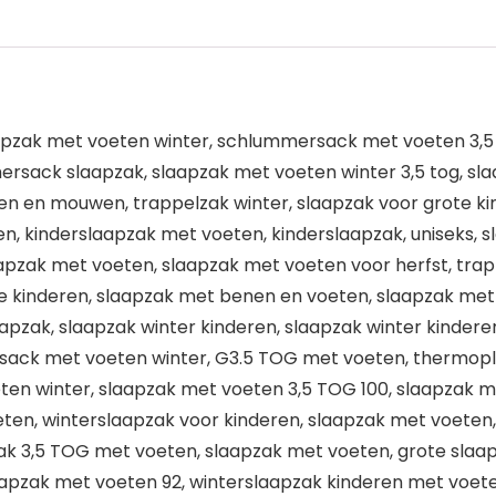
aapzak met voeten winter, schlummersack met voeten 3
sack slaapzak, slaapzak met voeten winter 3,5 tog, sla
 en mouwen, trappelzak winter, slaapzak voor grote ki
, kinderslaapzak met voeten, kinderslaapzak, uniseks, s
apzak met voeten, slaapzak met voeten voor herfst, tra
ne kinderen, slaapzak met benen en voeten, slaapzak met
pzak, slaapzak winter kinderen, slaapzak winter kinderen
rsack met voeten winter, G3.5 TOG met voeten, thermopla
ten winter, slaapzak met voeten 3,5 TOG 100, slaapzak m
ten, winterslaapzak voor kinderen, slaapzak met voeten,
ak 3,5 TOG met voeten, slaapzak met voeten, grote slaa
laapzak met voeten 92, winterslaapzak kinderen met voet