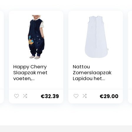
Happy Cherry
Nattou
Slaapzak met
Zomerslaapzak
voeten,
Lapidou het
slaapzak baby
konijn, TOG 0.6,
met mouwen
100% katoen, 90
voor zuigelingen
cm, blauw
€
32.39
€
29.00
kinderen
pyjama
huiskleding
pyjama
slaapkleding
voor baby’s en